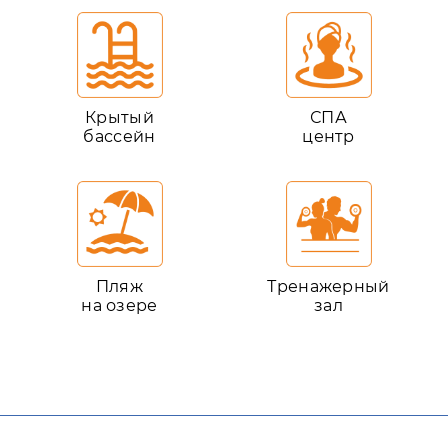
Крытый
СПА
бассейн
центр
Пляж
Тренажерный
на озере
зал