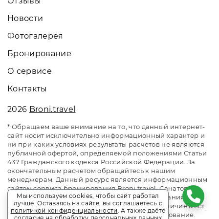
Отзывы
Новости
Фотогалерея
Бронирование
О сервисе
Контакты
2026
Broni.travel
* Обращаем ваше внимание на то, что данный интернет-
сайт носит исключительно информационный характер и
ни при каких условиях результаты расчетов не являются
публичной офертой, определяемой положениями Статьи
437 Гражданского кодекса Российской Федерации. За
окончательным расчетом обращайтесь к нашим
менеджерам. Данный ресурс является информационным
сайтом сервиса бронирования Broni.travel. Санаторий
Мы используем cookies, чтобы сайт работал
«Энергетик» Беларусь. Сайт онлайн бронирования
лучше. Оставаясь на сайте, вы соглашаетесь с
номеров. Актуальные цены, прайс-листы и наличие мест.
политикой конфиденциальности
. А также даёте
Акции и спецпредложения. Выгодное бронирование.
согласие на обработку персональных данных